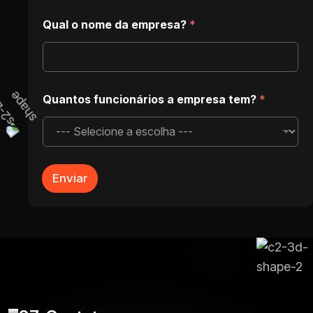
m
p
Qual o nome da empresa?
*
r
e
s
a
?
Quantos funcionários a empresa tem?
*
Enviar