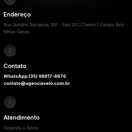
Endereço
Rua Quintino Bocaiuva, 100 - Sala 201 | Centro | Campo Belo -
Minas Gerais
Contato
WhatsApp:
(35) 98817-8876
contato@agenciavelo.com.br
Atendimento
Segunda à Sexta