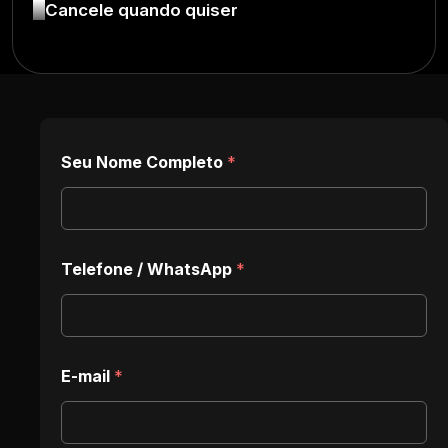
Cancele quando quiser
Seu Nome Completo
*
Q
Telefone / WhatsApp
*
u
a
l
E
-
m
E-mail
*
a
i
l
e