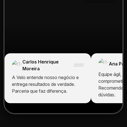
Carlos Henrique
Ana Pau
Moreira
Equipe ágil, cr
A Velo entende nosso negócio e
comprometida
entrega resultados de verdade.
Recomendamo
Parceria que faz diferença.
dúvidas.